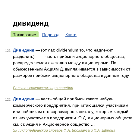
дивиденд
Толкование
Перевод
Книги
Дивиденд
— (от лат. dividendum то, что надлежит
121
разделить) часть прибыли акционерного общества,
распределяемая ежегодно между акционерами. По
обыкновенным Акциям Д. выплачивается в зависимости от
размеров прибыли акционерного общества в данном году
…
Большая советская энциклопедия
Дивиденд
— часть общей прибыли какого нибудь
122
коммерческого предприятия, причитающаяся участникам
или пайщикам его соразмерно капиталу, которым каждый
из них участвует в предприятии. О Д. акционерных обществ
см. ст. Акция и Акционерное общество …
Энциклопедический словарь Ф.А. Брокгауза и И.А. Ефрона