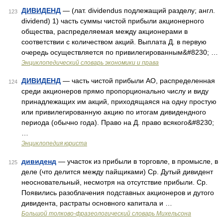
ДИВИДЕНД
— (лат. dividendus подлежащий разделу; англ.
123
dividend) 1) часть суммы чистой прибыли акционерного
общества, распределяемая между акционерами в
соответствии с количеством акций. Выплата Д. в первую
очередь осуществляется по привилегированным&#8230; …
Энциклопедический словарь экономики и права
ДИВИДЕНД
— часть чистой прибыли АО, распределенная
124
среди акционеров прямо пропорционально числу и виду
принадлежащих им акций, приходящаяся на одну простую
или привилегированную акцию по итогам дивидендного
периода (обычно года). Право на Д. право всякого&#8230;
…
Энциклопедия юриста
дивиденд
— участок из прибыли в торговле, в промысле, в
125
деле (что делится между пайщиками) Ср. Дутый дивидент
неосновательный, несмотря на отсутствие прибыли. Ср.
Появились разоблачения подставных акционеров и дутого
дивидента, растраты основного капитала и …
Большой толково-фразеологический словарь Михельсона