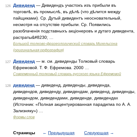
Дивиденд
— Дивидендъ участокъ изъ прибыли въ
126
торговлѣ, въ промыслѣ, въ дѣлѣ (что дѣлится между
пайщиками). Ср. Дутый дивидентъ неосновательный,
несмотря на отсутствіе прибыли. Ср. Появились
разоблаченія подставныхъ акціонеровъ и дутаго дивидента,
растраты&#8230; …
Большой толково-фразеологический словарь Михельсона
(оригинальная орфография)
Дивиденд
— м. см. дивиденды Толковый словарь
127
Ефремовой. Т. Ф. Ефремова. 2000 …
Современный толковый словарь русского языка Ефремовой
дивиденд
— дивиденд, дивиденды, дивиденда,
128
дивидендов, дивиденду, дивидендам, дивиденд, дивиденды,
дивидендом, дивидендами, дивиденде, дивидендах
(Источник: «Полная акцентуированная парадигма по А. А.
Зализняку») …
Формы слов
Страницы
←
Предыдущая
Следующая
→